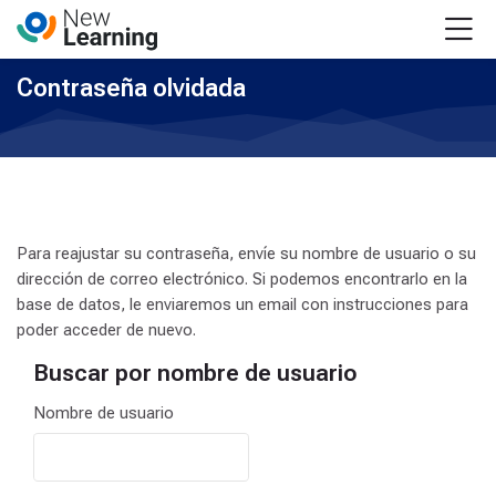
Skip to navigation
Skip to login form
Salta al contenido principal
Skip to accessibility options
Skip to footer
Skip accessibility options
M
Contraseña olvidada
Para reajustar su contraseña, envíe su nombre de usuario o su
dirección de correo electrónico. Si podemos encontrarlo en la
base de datos, le enviaremos un email con instrucciones para
poder acceder de nuevo.
Buscar por nombre de usuario
Buscar por nombre de usuario
Nombre de usuario